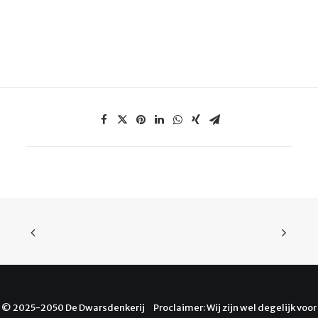
© 2025-2050 De Dwarsdenkerij Proclaimer: Wij zijn wel degelijk voor