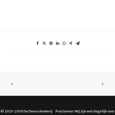
© 2025-2050 De Dwarsdenkerij Proclaimer: Wij zijn wel degelijk voor