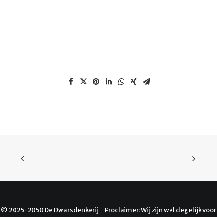
© 2025-2050 De Dwarsdenkerij Proclaimer: Wij zijn wel degelijk voor